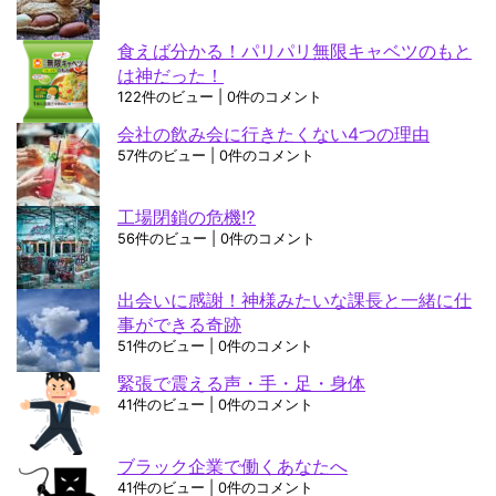
食えば分かる！パリパリ無限キャベツのもと
は神だった！
122件のビュー
|
0件のコメント
会社の飲み会に行きたくない4つの理由
57件のビュー
|
0件のコメント
工場閉鎖の危機⁉
56件のビュー
|
0件のコメント
出会いに感謝！神様みたいな課長と一緒に仕
事ができる奇跡
51件のビュー
|
0件のコメント
緊張で震える声・手・足・身体
41件のビュー
|
0件のコメント
ブラック企業で働くあなたへ
41件のビュー
|
0件のコメント