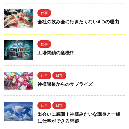
仕事
会社の飲み会に行きたくない4つの理由
仕事
工場閉鎖の危機⁉
仕事
日常
神様課長からのサプライズ
仕事
日常
出会いに感謝！神様みたいな課長と一緒
に仕事ができる奇跡