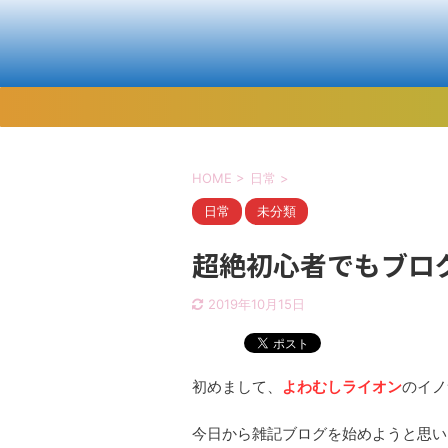
HOME
>
日常
>
日常
未分類
超絶初心者でもブロ
2019年10月15日
初めまして、
よわむしライオン
のイノ
今日から雑記ブログを始めようと思い