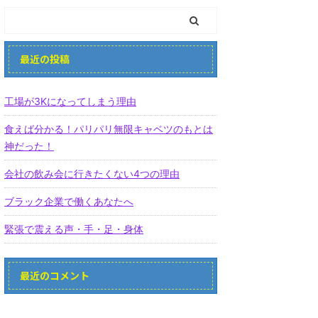
最近の投稿
工場が3Kになってしまう理由
食えば分かる！パリパリ無限キャベツのもとは
神だった！
会社の飲み会に行きたくない4つの理由
ブラック企業で働くあなたへ
緊張で震える声・手・足・身体
最近のコメント