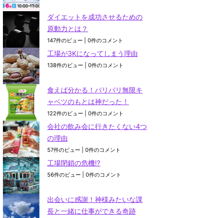
ダイエットを成功させるための
原動力とは？
147件のビュー
|
0件のコメント
工場が3Kになってしまう理由
138件のビュー
|
0件のコメント
食えば分かる！パリパリ無限キ
ャベツのもとは神だった！
122件のビュー
|
0件のコメント
会社の飲み会に行きたくない4つ
の理由
57件のビュー
|
0件のコメント
工場閉鎖の危機⁉
56件のビュー
|
0件のコメント
出会いに感謝！神様みたいな課
長と一緒に仕事ができる奇跡