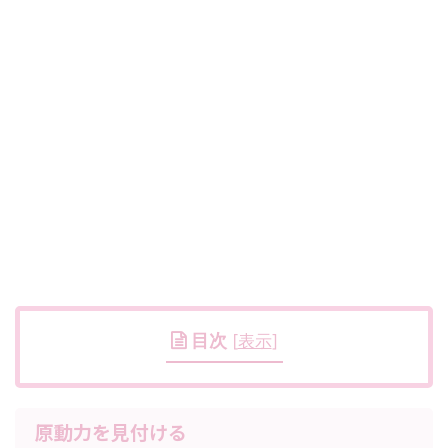
目次
[
表示
]
原動力を見付ける