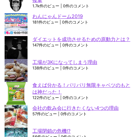
1.7k件のビュー
|
0件のコメント
わんにゃんドーム2019
181件のビュー
|
0件のコメント
ダイエットを成功させるための原動力とは？
147件のビュー
|
0件のコメント
工場が3Kになってしまう理由
138件のビュー
|
0件のコメント
食えば分かる！パリパリ無限キャベツのもと
は神だった！
122件のビュー
|
0件のコメント
会社の飲み会に行きたくない4つの理由
57件のビュー
|
0件のコメント
工場閉鎖の危機⁉
56件のビュー
|
0件のコメント