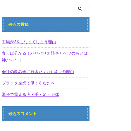
最近の投稿
工場が3Kになってしまう理由
食えば分かる！パリパリ無限キャベツのもとは
神だった！
会社の飲み会に行きたくない4つの理由
ブラック企業で働くあなたへ
緊張で震える声・手・足・身体
最近のコメント