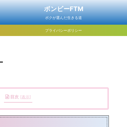
ボンビーFTM
ボクが選んだ生きる道
プライバシーポリシー
ー
目次
[
表示
]