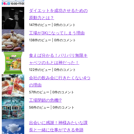
ダイエットを成功させるための
原動力とは？
147件のビュー
|
0件のコメント
工場が3Kになってしまう理由
138件のビュー
|
0件のコメント
食えば分かる！パリパリ無限キ
ャベツのもとは神だった！
122件のビュー
|
0件のコメント
会社の飲み会に行きたくない4つ
の理由
57件のビュー
|
0件のコメント
工場閉鎖の危機⁉
56件のビュー
|
0件のコメント
出会いに感謝！神様みたいな課
長と一緒に仕事ができる奇跡