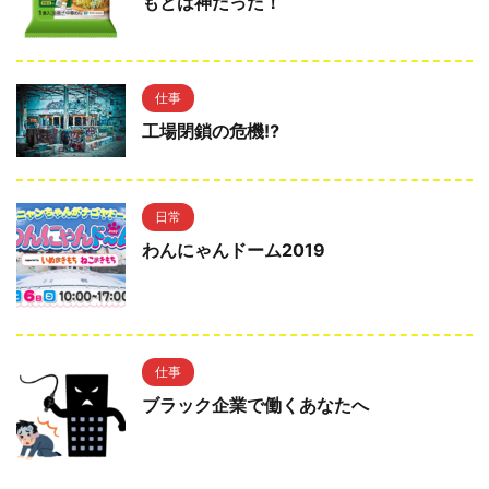
もとは神だった！
仕事
工場閉鎖の危機⁉
日常
わんにゃんドーム2019
仕事
ブラック企業で働くあなたへ