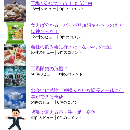
工場が3Kになってしまう理由
138件のビュー
|
0件のコメント
食えば分かる！パリパリ無限キャベツのもと
は神だった！
122件のビュー
|
0件のコメント
会社の飲み会に行きたくない4つの理由
57件のビュー
|
0件のコメント
工場閉鎖の危機⁉
56件のビュー
|
0件のコメント
出会いに感謝！神様みたいな課長と一緒に仕
事ができる奇跡
51件のビュー
|
0件のコメント
緊張で震える声・手・足・身体
41件のビュー
|
0件のコメント